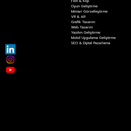
Film & Klip
Oyun Geliştirme
Mimari Görselleştirme
VR & AR
Grafik Tasarım
Web Tasarım
Yazılım Geliştirme
Mobil Uygulama Geliştirme
SEO & Dijital Pazarlama
E-Mail:
info@raaytech.com
Adres:
Kızılırmak Mah. Dumlupınar Bulvarı No:9A
YDA Center D:158 Çankaya/Ankara, Türkiye