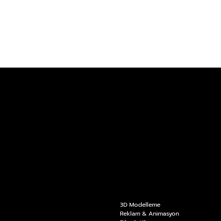
HAKKIMIZDA
ANASAYF
İLETİŞİM
A
HİZMET
LERİMİZ
3D Modelleme
Reklam & Animasyon